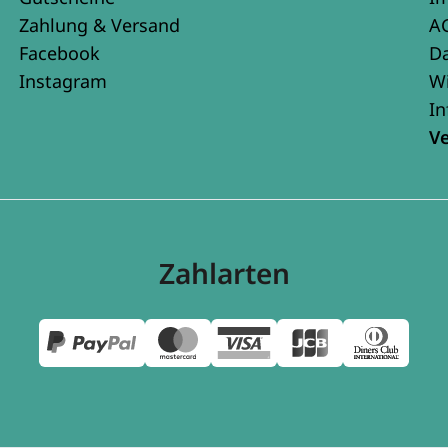
Zahlung & Versand
A
Facebook
D
Instagram
W
In
V
Zahlarten