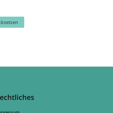
cksetzen
echtliches
mpressum