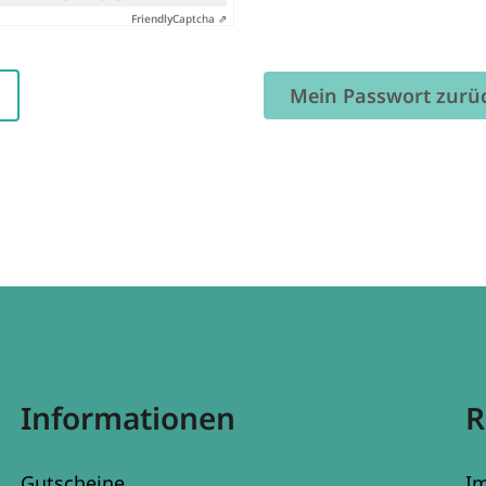
Friendly
Captcha ⇗
Mein Passwort zurü
Informationen
R
Gutscheine
I