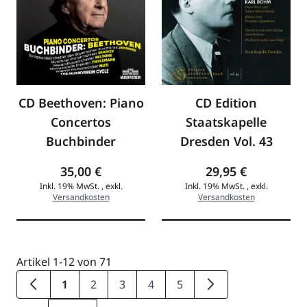
CD Beethoven: Piano
CD Edition
Concertos
Staatskapelle
Buchbinder
Dresden Vol. 43
35,00 €
29,95 €
Inkl. 19% MwSt.
,
exkl.
Inkl. 19% MwSt.
,
exkl.
Versandkosten
Versandkosten
Artikel
1
-
12
von
71
1
2
3
4
5
Zurück
Sie lesen gerade die Seite
Seite
Seite
Seite
Seite
Weiter