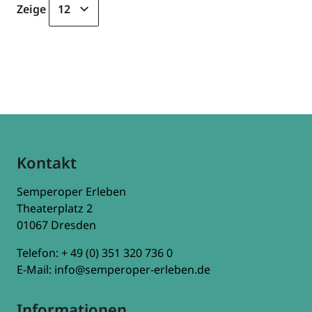
Zeige
pro Seite
Kontakt
Semperoper Erleben
Theaterplatz 2
01067 Dresden
Telefon:
+ 49 (0) 351 320 736 0
E-Mail:
info@semperoper-erleben.de
Informationen