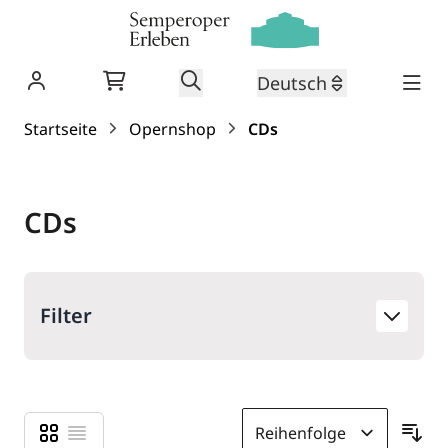
Warenkorb
Suche
Deutsch
Zum Inhalt springen
Startseite
Opernshop
CDs
CDs
Filter
Liste
Liste
Anzeigen als
Sor