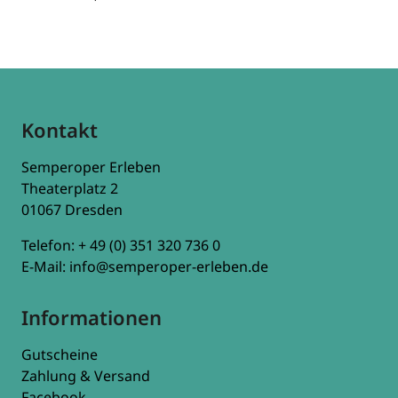
Kontakt
Semperoper Erleben
Theaterplatz 2
01067 Dresden
Telefon:
+ 49 (0) 351 320 736 0
E-Mail:
info@semperoper-erleben.de
Informationen
Gutscheine
Zahlung & Versand
Facebook