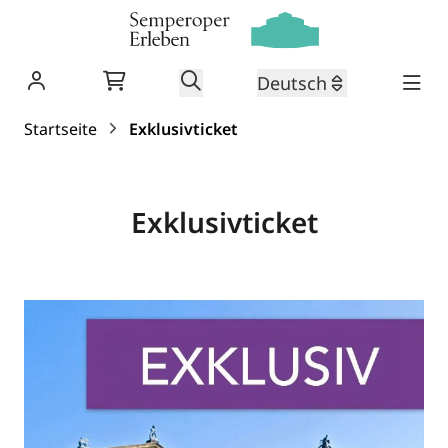
Warenkorb
Suche
Deutsch
Zum Inhalt springen
Startseite
Exklusivticket
Exklusivticket