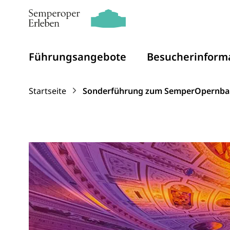
Führungsangebote
Besucherinform
Zum Inhalt springen
Startseite
Sonderführung zum SemperOpernba
Sonderführung zum 