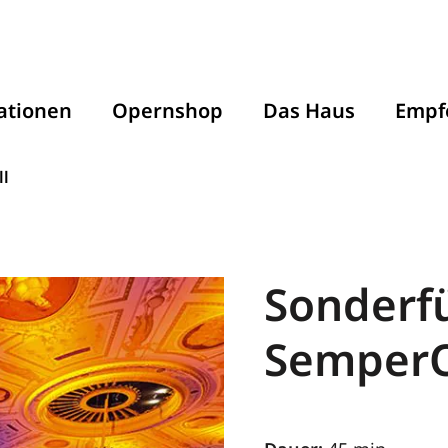
ationen
Opernshop
Das Haus
Empf
ll
Sonderf
SemperOpernball
SemperO