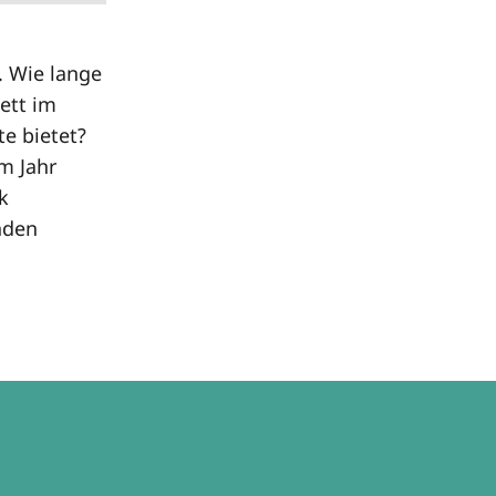
. Wie lange
ett im
te bietet?
m Jahr
k
nden