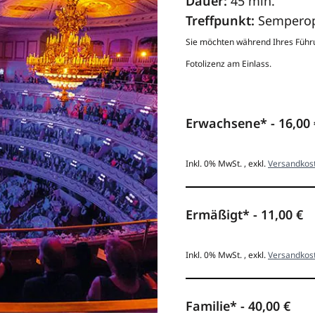
Dauer:
45 min.
Treffpunkt:
Semperop
Sie möchten während Ihres Führ
Fotolizenz am Einlass.
Erwachsene*
-
16,00 
Inkl. 0% MwSt.
,
exkl.
Versandkos
Ermäßigt*
-
11,00 €
Inkl. 0% MwSt.
,
exkl.
Versandkos
Familie*
-
40,00 €