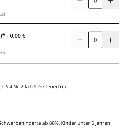
ten
Menge
)*
-
0,00 €
Anzahl verringern
Anzahl e
ten
h § 4 Nr. 20a UStG steuerfrei.
Schwerbehinderte ab 80%. Kinder unter 6 Jahren