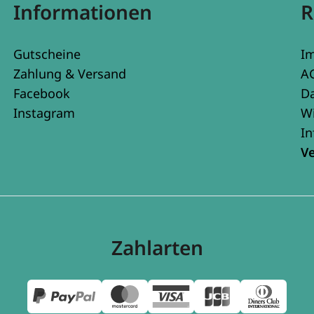
Informationen
R
Gutscheine
I
Zahlung & Versand
A
Facebook
D
Instagram
W
In
V
Zahlarten