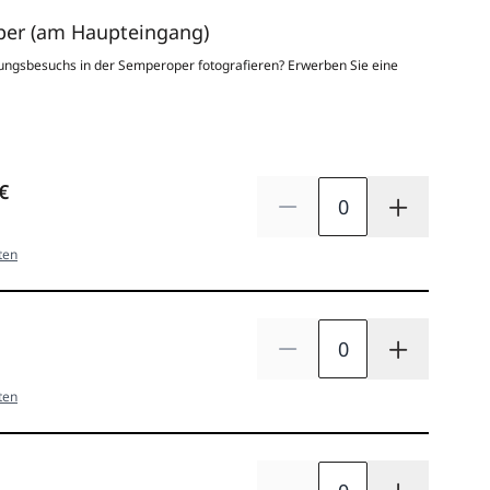
er (am Haupteingang)
ungsbesuchs in der Semperoper fotografieren? Erwerben Sie eine
Menge
€
Anzahl verringern
Anzahl e
ten
Menge
Anzahl verringern
Anzahl e
ten
Menge
Anzahl verringern
Anzahl e