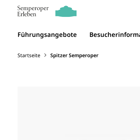
Führungsangebote
Besucherinform
Zum Inhalt springen
Startseite
Spitzer Semperoper
Spitzer Semperoper