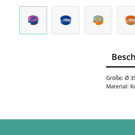
Besc
Größe: Ø 
Material: K