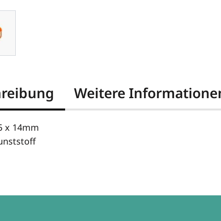
hreibung
Weitere Informatione
35 x 14mm
unststoff