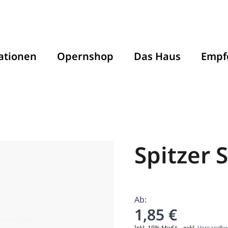
ationen
Opernshop
Das Haus
Empf
Spitzer
Ab:
1,85 €
Inkl. 19% MwSt.
,
exkl.
Versandko