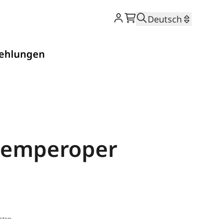
Warenkorb
Suche
Deutsch
ehlungen
 Semperoper
sten