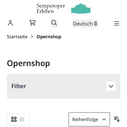
Warenkorb
Suche
Deutsch
Zum Inhalt springen
Startseite
Opernshop
Opernshop
Filter
Liste
Liste
Anzeigen als
Sor